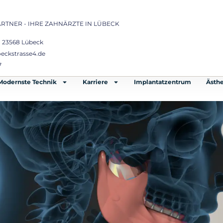
ARTNER - IHRE ZAHNÄRZTE IN LÜBECK
, 23568 Lübeck
eckstrasse4.de
7
Modernste Technik
Karriere
Implantatzentrum
Ästh