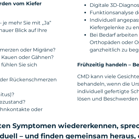
rden vom Kiefer
Digitale 3D-Diagnos
Funktionsanalyse 
Individuell angepas
 je mehr Sie mit „Ja“
Kiefergelenke zu en
auer Blick auf Ihre
Bei Bedarf arbeiten
Orthopäden oder O
merzen oder Migräne?
ganzheitlich zu begl
im Kauen oder Gähnen?
 fühlen Sie sich
Frühzeitig handeln – 
CMD kann viele Gesichter
- oder Rückenschmerzen
behandeln, wenn die Urs
individuell gefertigte S
itus)?
lösen und Beschwerden d
ezustand?
ahnkontakte oder
ten Symptomen wiedererkennen, sprech
viduell – und finden gemeinsam heraus,