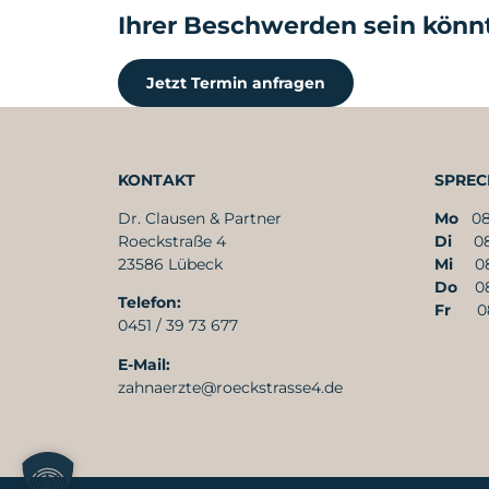
Ihrer Beschwerden sein könn
Jetzt Termin anfragen
KONTAKT
SPREC
Dr. Clausen & Partner
Mo
08:
Roeckstraße 4
Di
08:3
23586 Lübeck
Mi
08:3
Do
08:
Telefon:
Fr
08:3
0451 / 39 73 677
E-Mail:
zahnaerzte@roeckstrasse4.de